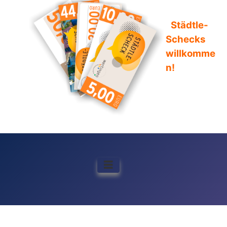
Städtle-
Schecks
willkomme
n!