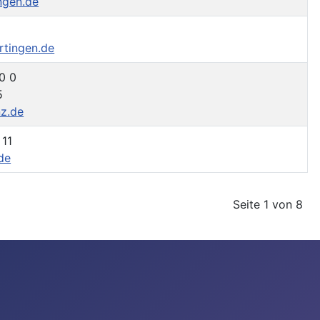
ngen.de
rtingen.de
0 0
5
nz.de
 11
de
Seite 1 von 8