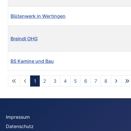
Blütenwerk in Wertingen
Breindl OHG
BS Kamine und Bau
1
2
3
4
5
6
7
8
Impressum
Datenschutz