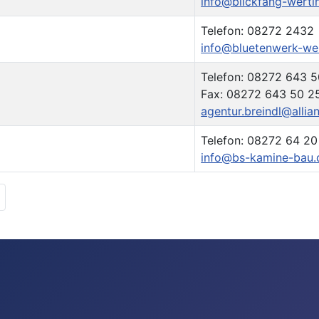
info@blickfang-werti
Telefon: 08272 2432
info@bluetenwerk-we
Telefon: 08272 643 5
Fax: 08272 643 50 2
agentur.breindl@allia
Telefon: 08272 64 20
info@bs-kamine-bau.