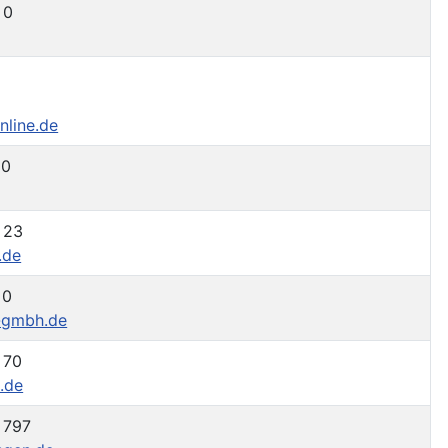
 0
nline.de
 0
 23
.de
 0
r-gmbh.de
 70
.de
 797