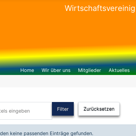
Wirtschaftsvereini
Home
Wir über uns
Mitglieder
Aktuelles
els eingeben
Filter
Zurücksetzen
tion
den keine passenden Einträge gefunden.