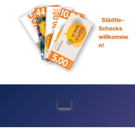
Städtle-
Schecks
willkomme
n!